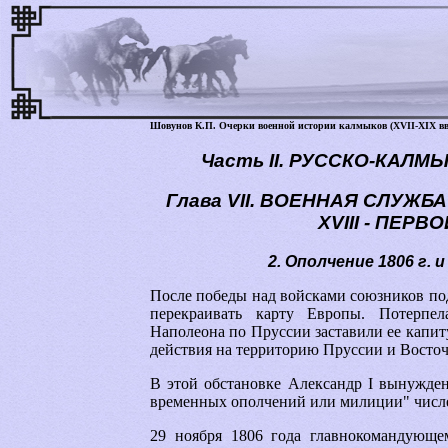
Шовунов К.П. Очерки военной истории калмыков (XVII-XIX вв.) -
Часть II. РУССКО-КАЛ
Глава VII. ВОЕННАЯ СЛУЖ
XVIII - ПЕРВ
2. Ополчение 1806 г. 
После победы над войсками союзников под
перекраивать карту Европы. Потерпе
Наполеона по Пруссии заставили ее капит
действия на территорию Пруссии и Восто
В этой обстановке Александр I вынужден
временных ополчений или милиции" числе
29 ноября 1806 года главнокомандующе