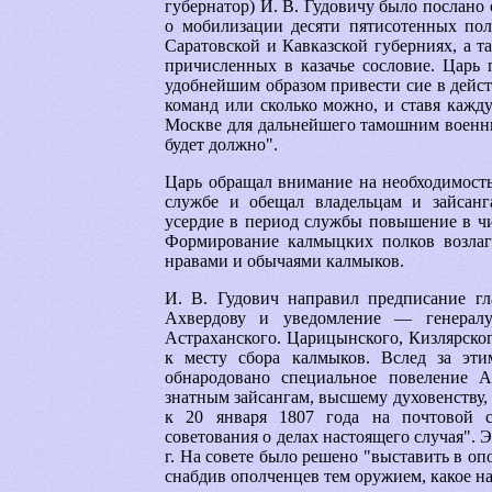
губернатор) И. В. Гудовичу было послано
о мобилизации десяти пятисотенных пол
Саратовской и Кавказской губерниях, а т
причисленных в казачье сословие. Царь 
удобнейшим образом привести сие в дейст
команд или сколько можно, и ставя кажд
Москве для дальнейшего тамошним военны
будет должно".
Царь обращал внимание на необходимость
службе и обещал владельцам и зайсанг
усердие в период службы повышение в чи
Формирование калмыцких полков возлага
нравами и обычаями калмыков.
И. В. Гудович направил предписание г
Ахвердову и уведомление — генералу
Астраханского. Царицынского, Кизлярског
к месту сбора калмыков. Вслед за эт
обнародовано специальное повеление А
знатным зайсангам, высшему духовенству,
к 20 января 1807 года на почтовой с
советования о делах настоящего случая". Э
г. На совете было решено "выставить в о
снабдив ополченцев тем оружием, какое най