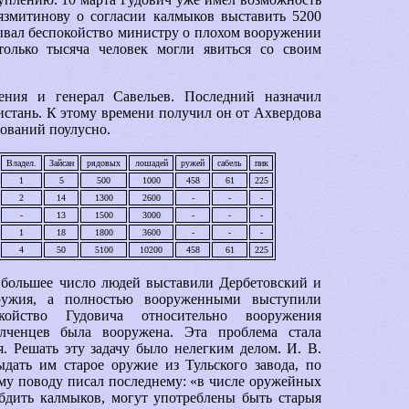
змитинову о согласии калмыков выставить 5200
зывал беспокойство министру о плохом вооружении
только тысяча человек могли явиться со своим
ения и генерал Савельев. Последний назначил
тань. К этому времени получил он от Ахвердова
ований поулусно.
Владел.
Зайсан
рядовых
лошадей
ружей
сабель
пик
1
5
500
1000
458
61
225
2
14
1300
2600
-
-
-
-
13
1500
3000
-
-
-
1
18
1800
3600
-
-
-
4
50
5100
10200
458
61
225
ибольшее число людей выставили Дербетовский и
оружия, а полностью вооруженными выступили
ойство Гудовича относительно вооружения
олченцев была вооружена. Эта проблема стала
. Решать эту задачу было нелегким делом. И. В.
дать им старое оружие из Тульского завода, по
му поводу писал последнему: «в числе оружейных
дить калмыков, могут употреблены быть старыя