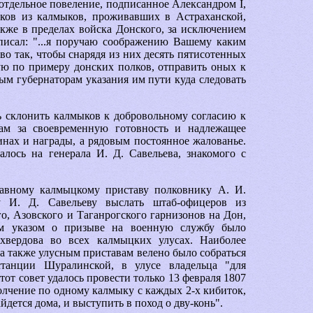
 отдельное повеление, подписанное Александром I,
ков из калмыков, проживавших в Астраханской,
акже в пределах войска Донского, за исключением
писал: "...я поручаю соображению Вашему каким
во так, чтобы снарядя из них десять пятисотенных
ую по примеру донских полков, отправить оных к
м губернаторам указания им пути куда следовать
 склонить калмыков к добровольному согласию к
ам за своевременную готовность и надлежащее
нах и награды, а рядовым постоянное жалованье.
лось на генерала И. Д. Савельева, знакомого с
лавному калмыцкому приставу полковнику А. И.
 И. Д. Савельеву выслать штаб-офицеров из
о, Азовского и Таганрогского гарнизонов на Дон,
им указом о призыве на военную службу было
хвердова во всех калмыцких улусах. Наиболее
 а также улусным приставам велено было собраться
танции Шуралинской, в улусе владельца "для
тот совет удалось провести только 13 февраля 1807
полчение по одному калмыку с каждых 2-х кибиток,
дется дома, и выступить в поход о дву-конь".