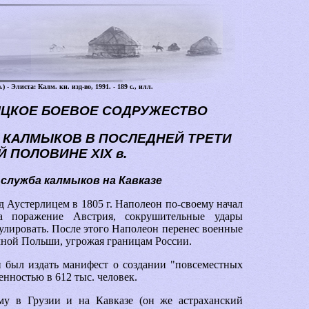
 Элиста: Калм. кн. изд-во, 1991. - 189 с., илл.
МЫЦКОЕ БОЕВОЕ СОДРУЖЕСТВО
БА КАЛМЫКОВ В ПОСЛЕДНЕЙ ТРЕТИ
ОЙ ПОЛОВИНЕ ХIХ в.
и служба калмыков на Кавказе
 Аустерлицем в 1805 г. Наполеон по-своему начал
ла поражение Австрия, сокрушительные удары
улировать. После этого Наполеон перенес военные
чной Польши, угрожая границам России.
 был издать манифест о создании "повсеместных
нностью в 612 тыс. человек.
му в Грузии и на Кавказе (он же астраханский