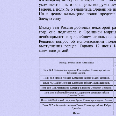
укомплектованы и оснащены вооружение
Гецеля, а полк № 6 владельца Эрдени не и
Но в целом калмыцкие полки представ
боевую силу.
Между тем Россия добилась некоторой р
года она подписала с Францией мирны
необходимость в дальнейшем использован
Решался вопрос об использовании поло
выступления горцев. Однако 12 июня 1
калмыков домой.
Номера полков и их командиры
о
Полк №1 Войсковой старшина Гнилозубов Командир зайсанг
Санджип Баяров.
Полк №2 Майор Крюков Командир зайсанг Мацак Церенов.
Полк №3 Майор Корнеев Командир зайсанг Музра Цебеков.
Полк №4 П\п Апотстолов Комадир владелец Серебжал Тюменев.
Полк №5 Войсковой старшина Харитонов командир зайсанг
Джомбо Гецель.
Полк №6 Войсковой старшина Русин Командир владелец Эрдни
Полк №7 войсковой старшина Ремов Командир зайсанг Габун
Джамбо.
Итого: