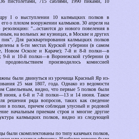
36 пистолетами, 715 саблями, 1990 пиками, 10
ндру I о выступлении 10 калмыцких полков в
 его о плохом вооружении калмыков. 30 апреля на
резолюцию: "...остаются до нового повеления в
иным, на вольных же кузницах, в Москве и других
0 пик". Для расквартирования калмыцких полков
елены в 6-ти местах Курской губернии (в самом
е, Новом Осколе и Караче); 7-й и 8-й полки—в
; 9-й и 10-й полки—в Воронежской губернии (в
е продовольствием производилось комиссией
жны были двинуться из урочища Красный Яр из-
ования 25 мая 1807, года. Однако из ведомости
ом Савельевым, видно, что первые 5 полков были
8 июня, а 6-й и 7-й полки—13 и 14 июня. Такое
ля решения ряда вопросов, таких как сведение
ии в полки, причем соблюдая улусный и родовой
ение начальным приемам строя и многие другие
руктура калмыцких полков, видно из следующей
ды были скомплектованы по типу казачьих полков,
йские или казачьи офицеры. Наиболее хорошо были