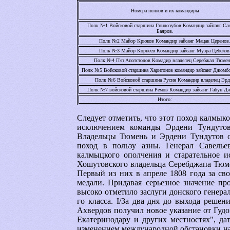
Номера полков и их командиры
Полк №1 Войсковой старшина Гнилозубов Командир зайсанг Са
Баяров.
Полк №2 Майор Крюков Командир зайсанг Мацак Церенов
Полк №3 Майор Корнеев Командир зайсанг Музра Цебеков
Полк №4 П\п Апотстолов Комадир владелец Серебжал Тюмен
Полк №5 Войсковой старшина Харитонов командир зайсанг Джомбо
Полк №6 Войсковой старшина Русин Командир владелец Эрд
Полк №7 войсковой старшина Ремов Командир зайсанг Габун Д
Итого:
Следует отметить, что этот поход калмык
исключением команды Эрдени Тундутов
Владельцы Тюмень и Эрдени Тундутов от
поход в пользу азны. Генерал Савелье
калмыцкого ополчения и старательное и
Хошутовского владельца Серебджапа Тюме
Первый из них в апреле 1808 года за св
медали. Придавая серьезное значение пр
высоко отметило заслуги донского генера
го класса. I/За два дня до выхода реше
Ахвердов получил новое указание от Гуд
Екатеринодару и других местностях", да
изменением международной обстановки на 