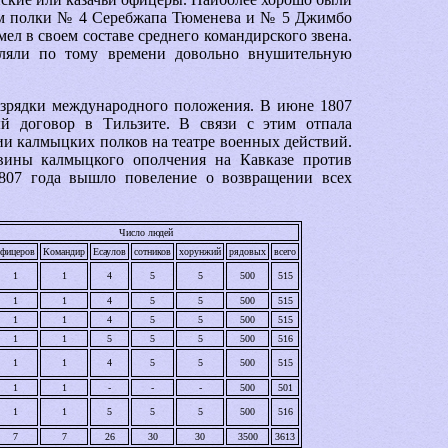
м полки № 4 Серебжапа Тюменева и № 5 Джимбо
мел в своем составе среднего командирского звена.
ляли по тому времени довольно внушительную
азрядки международного положения. В июне 1807
й договор в Тильзите. В связи с этим отпала
ии калмыцких полков на театре военных действий.
вины калмыцкого ополчения на Кавказе против
807 года вышло повеление о возвращении всех
Число людей
фицеров
Командир
Есаулов
сотников
хорунжий
рядовых
всего
1
1
4
5
5
500
515
1
1
4
5
5
500
515
1
1
4
5
5
500
515
1
1
5
5
5
500
516
1
1
4
5
5
500
515
1
1
-
-
-
500
501
1
1
5
5
5
500
516
7
7
26
30
30
3500
3613