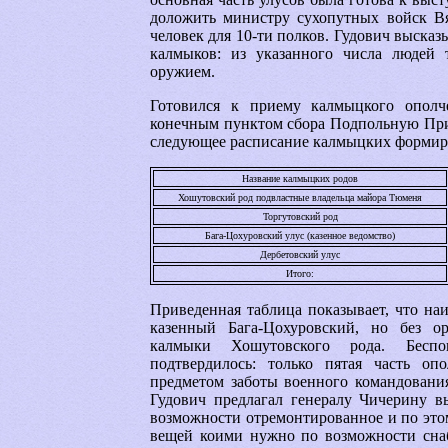
доложить министру сухопутных войск Вя
человек для 10-ти полков. Гудович выска
калмыков: из указанного числа людей 
оружием.
Готовился к приему калмыцкого ополч
конечным пунктом сбора Подпольную Прис
следующее расписание калмыцких формир
Название калмыцких родов
Хошутовский род подвластные владельца майора Тюменя
Торгутовский род
Бага-Цохуровский улус (казенное ведомство)
Дербетовский улус
Итого:
Приведенная таблица показывает, что на
казенный Бага-Цохуровский, но без 
калмыки Хошутовского рода. Беспок
подтвердилось: только пятая часть оп
предметом заботы военного командования
Гудович предлагал генералу Чичерину вы
возможности отремонтированное и по это
вещей коими нужно по возможности снаб