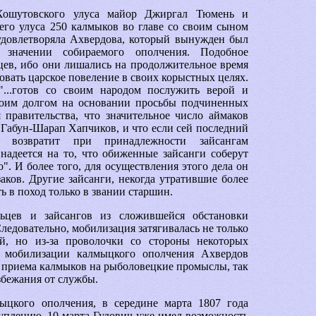
Хошутовского улуса майор Джиргал Тюмень и
его улуса 250 калмыков во главе со своим сыном
удовлетворяла Ахвердова, который вынужден был
 значении собираемого ополчения. Подобное
ьцев, ибо они лишались на продолжительное время
овать царское повеление в своих корыстных целях.
"...готов со своим народом послужить верой и
своим долгом на основании просьбы подчиненных
 правительства, что значительное число аймаков
ц Габун-Шарап Хапчиков, и что если сей последний
 возвратит при принадлежности зайсангам
 надеется на то, что обиженные зайсанги соберут
". И более того, для осуществления этого дела он
аков. Другие зайсанги, некогда утратившие более
 в поход только в звании старшин.
льцев и зайсангов из сложившейся обстановки
ледовательно, мобилизация затягивалась не только
ий, но из-за проволочки со стороны некоторых
я мобилизации калмыцкого ополчения Ахвердов
та приема калмыков на рыболовецкие промыслы, так
збежания от службы.
ыцкого ополчения, в середине марта 1807 года
туплению. 10 марта Гудович уже имел возможность