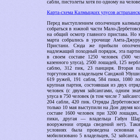
сабли, пистолеты хотя по одному на челов
Карта-схема Калмыцких улусов астраханск
Перед выступлением ополченцев калмыц
собраться в южной части Мало-Дербетовс
на общий осмотр главного пристава. Но 
марта собрались в урочище Амта-Джур
Пристани. Сюда же прибыли ополченц
надлежащий походный порядок, эта парти
в своем составе 1250 человек (500 че
казенного улуса), 2500 лошадей, 125 верб
саблю, 312 пик, 23 панциря. Вторая п
торгутовским владельцем Санджой Убуши)
619 ружей, 191 сабля, 584 пики, 1080 л
крупная партия, состоявшая из двух отря
человек (с двумя зайсангами, одним зн
улуса в 750 человек (в том числе 7 зайсан
204 сабли, 420 пик. Отряды Дербетовско
только 10 мая выступили на Дон двумя к
составе 1600 человек при 3200 лошадях,
пики, другая — владельца Габун Шар
вооружении отряда сведений нет). Так
условиях была проведена основная 
мобилизовано 5 владельцев, 52 зайсанга