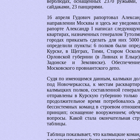
верблюдах, оснащенных 2370 ружьями, 
сайдаками, 23 панцирями.
16 апреля Гудович рапортовал Алекса
направлении Москвы и здесь же уведомил
рапорте Александр I написал следующую 
квартирах, назначенных генералом Тутолм
городах приказать сделать для них 500
определили пункты: 6 полков были опред
Курске, в Щеграх, Тими, Старом Оскол
Орловской губернии (в Ливнах и Ельце)
Задонске и Землянске). Обеспечени
Московского провиантского депо.
Судя по имеющимся данным, калмыки дол
под Новочеркасска, к местам расквартир
калмыцких полков, составленной генерал
отправлены в Курскую губернию только 
продолжительное время потребовалось д
бессистемных команд в строевом отношен
принцип; оснащение вооружением; обуч
вопросы. Какой стала окончательная ст
таблицы.
Таблица показывает, что калмыцкие коман
и к каждому полку были закреплены арме