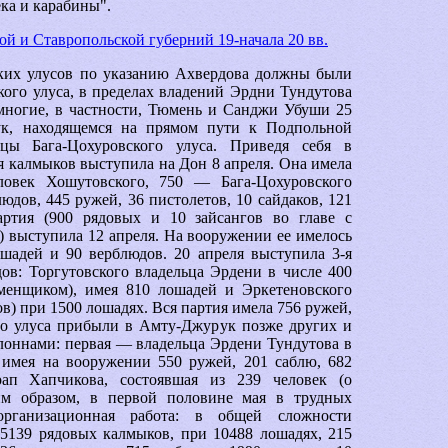
ека и карабины".
ой и Ставропольской губерний 19-начала 20 вв.
ких улусов по указанию Ахвердова должны были
кого улуса, в пределах владений Эрдни Тундутова
многие, в частности, Тюмень и Санджи Убуши 25
ук, находящемся на прямом пути к Подпольной
ы Бага-Цохуровского улуса. Приведя себя в
я калмыков выступила на Дон 8 апреля. Она имела
ловек Хошутовского, 750 — Бага-Цохуровского
людов, 445 ружей, 36 пистолетов, 10 сайдаков, 121
артия (900 рядовых и 10 зайсангов во главе с
 выступила 12 апреля. На вооружении ее имелось
ошадей и 90 верблюдов. 20 апреля выступила 3-я
дов: Торгутовского владельца Эрдени в числе 400
аменщиком), имея 810 лошадей и Эркетеновского
гов) при 1500 лошадях. Вся партия имела 756 ружей,
го улуса прибыли в Амту-Джурук позже других и
олоннами: первая — владельца Эрдени Тундутова в
 имея на вооружении 550 ружей, 201 саблю, 682
ап Хапчикова, состоявшая из 239 человек (о
им образом, в первой половине мая в трудных
организационная работа: в общей сложности
, 5139 рядовых калмыков, при 10488 лошадях, 215