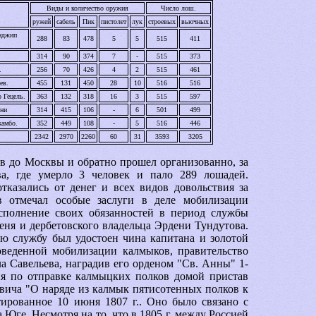
Виды и количество оружия
Число лош.
ружей
сабель
Пик
пистолет
лук
строевых
вьючных
нджип
288
83
478
5
5
515
411
.
314
90
374
7
-
515
373
.
256
70
426
4
2
515
461
ев.
455
131
450
28
10
516
516
 Гецель.
363
132
318
16
3
515
597
ни
314
4
1
5
106
-
6
501
499
жамбо.
352
449
108
-
5
516
446
2342
2970
2260
60
3
1
35
93
3
205
ов до Москвы и обратно прошел организованно, за
а, где умерло 3 человек и пало 289 лошадей.
казались от денег и всех видов довольствия за
в отмечал особые заслуги в деле мобилизации
сполнение своих обязанностей в период службы
ня и дербетовского владельца Эрдени Тундутова.
ою службу был удостоен чина капитана и золотой
оведенной мобилизации калмыков, правительство
ла Савельева, наградив его орденом "Св. Анны" 1-
ния по отправке калмыцких полков домой пристав
овича "О наряде из калмык пятисотенных полков к
тированное 10 июня 1807 г.. Оно было связано с
Юге. Несмотря на то, что в 1805 г. между Россией