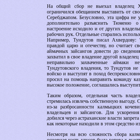
На общий сбор не выехал владелец 
ограничился обещанием выставить от сво
Серебджапом. Безусловно, эта цифра не 
дополнительно разъяснить Тюменю о
настроение исходило и от других владел
рабочих рук. Отдельные старались использ
Например, Тундутов писал Ахвердову: 
правдой царю и отечеству, но считает 
аймачных зайсангов довести до сведения
захватил в свое владение другой владеле
неправильно захваченные аймаки не
Тундутовского владения, то Тундутов не
войско и выступят в поход беспрекословно
просил на помощь направить команду каз
высокое положение, соглашались выступить
Таким образом, отдельная часть владе
стремилась извлечь собственную выгоду. С
из-за разбросанности калмыцких кочев
владельцев и зайсангов. Для ускорени
добился через астраханские власти запре
как некоторые находили в этом средство и
Несмотря на всю сложность сбора калм
основная часть улусов была готова к выс