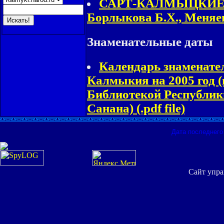
САРТ-КАЛМЫЦКИЕ П
Борлыкова Б.Х., Меняев
Знаменательные даты
Календарь знаменате
Калмыкия на 2005 год 
Библиотекой Республик
Санана) (.pdf file)
Дата последнего 
Сайт упра