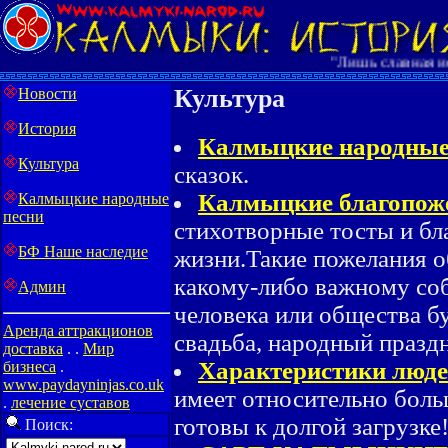
"Лишь славная ист
Культура
Новости
История
Калмыцкие народные
Культура
сказок.
Калмыцкие благопож
Калмыцкие народные
песни
стихотворные тосты и бл
БФ Наше наследие
жизни.Такие пожелания о
какому-либо важному со
Админ
человека или общества б
Аренда аттракционов
свадьба, народный празд
доставка
. .
Мир
Характеристики люде
бизнеса
.
www.paydayninjas.co.uk
имеет относительно боль
.
лечение суставов
готовы к долгой загрузке!
Поиск: