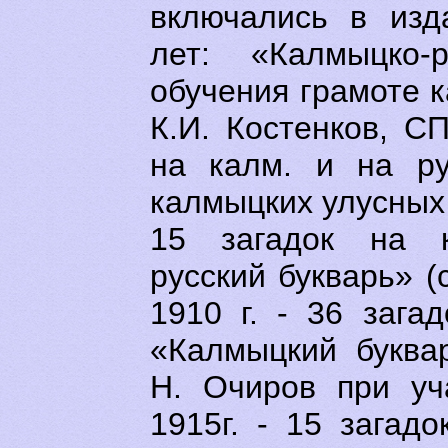
включались в изд
лет: «Калмыцко-
обучения грамоте к
К.И. Костенков, СП
на калм. и на ру
калмыцких улусных 
15 загадок на ка
русский букварь» (
1910 г. - 36 загад
«Калмыцкий буквар
Н. Очиров при уча
1915г. - 15 загадо