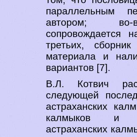
параллельным пе
автором; во-
сопровождается н
третьих, сборник
материала и нали
вариантов [7].
В.Л. Котвич рас
следующей послед
астраханских калм
калмыков и ч
астраханских калм