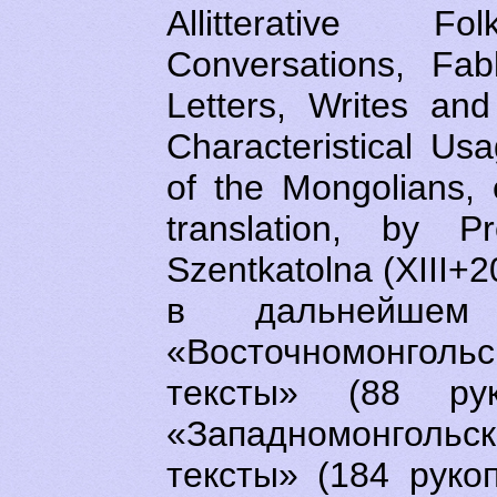
Allitterative Fo
Conversations, Fab
Letters, Writes and
Characteristical U
of the Mongolians, e
translation, by P
Szentkatolna (XIII+
в дальнейшем 
«Восточномонго
тексты» (88 ру
«Западномонгол
тексты» (184 руко