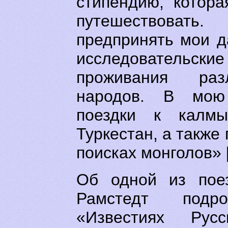
стипендию, котор
путешествова
предпринять мои 
исследовательские
проживания раз
народов. В мою
поездки к калм
Туркестан, а также
поисках монголов» [
Об одной из поез
Рамстедт под
«Известиях Рус