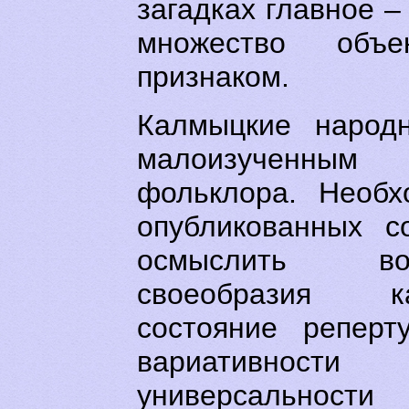
загадках главное 
множество объ
признаком.
Калмыцкие народн
малоизученным 
фольклора. Необх
опубликованных с
осмыслить во
своеобразия к
состояние реперт
вариативности 
универсальнос