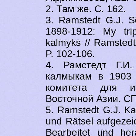
2. Там же. С. 162.
3. Ramstedt G.J. S
1898-1912: My tri
kalmyks // Ramstedt
P. 102-106.
4. Рамстедт Г.И
калмыкам в 1903 г
комитета для и
Восточной Азии. СП
5. Ramstedt G.J. Ka
und Rätsel aufgezei
Bearbeitet und he