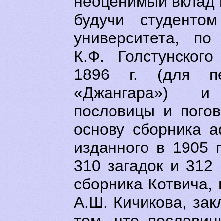
неоценимый вклад в
будучи студентом
университета, по
К.Ф. Голстунског
1896 г. (для п
«Джангара») и
пословицы и погов
основу сборника а
изданного в 1905 г
310 загадок и 312
сборника Котвича,
А.Ш. Кичикова, зак
том, что послови