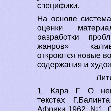
специфики.
На основе система
оценки матери
разработки проб
жанров» калмы
откроются новые в
содержания и худо
Лит
1. Кара Г. О неи
текстах Г.Балин
Африки.1962, №1. С