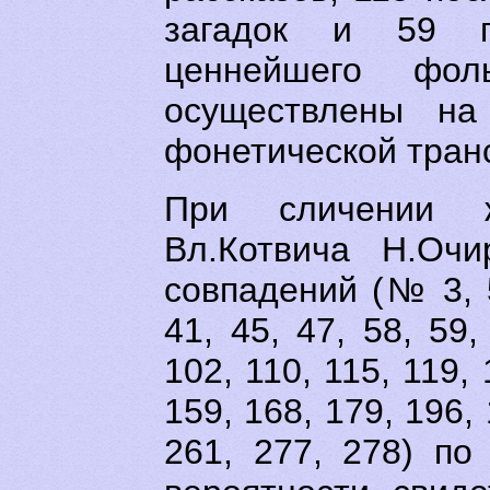
загадок и 59 п
ценнейшего фоль
осуществлены на
фонетической тран
При сличении ж
Вл.Котвича Н.Оч
совпадений (№ 3, 5,
41, 45, 47, 58, 59,
102, 110, 115, 119, 
159, 168, 179, 196, 
261, 277, 278) по