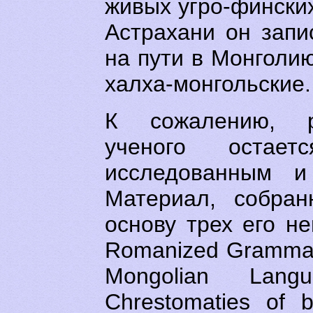
живых угро-финских
Астрахани он запи
на пути в Монголию 
халха-монгольские.
К сожалению, р
ученого остает
исследованным и
Материал, собран
основу трех его не
Romanized Grammar 
Mongolian Lang
Chrestomaties of b