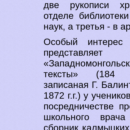
две рукописи хр
отделе библиотек
наук, а третья - в 
Особый интерес 
представл
«Западномонгол
тексты» (184 р
записаная Г. Балин
1872 г.г.) у учени
посредничестве п
школьного врач
сборник калмыцких 