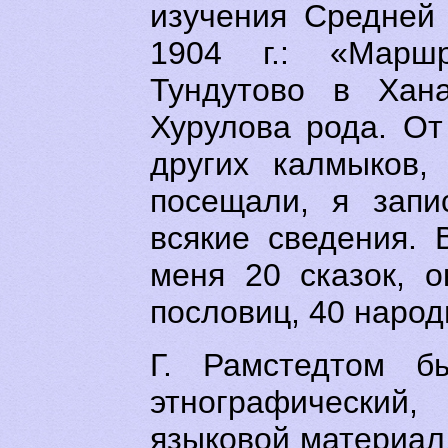
изучения Средней
1904 г.: «Марш
Тундутово в Хан
Хурулова рода. О
других калмыков,
посещали, я запи
всякие сведения. 
меня 20 сказок, о
пословиц, 40 народ
Г. Рамстедтом б
этнографическ
языковой материал