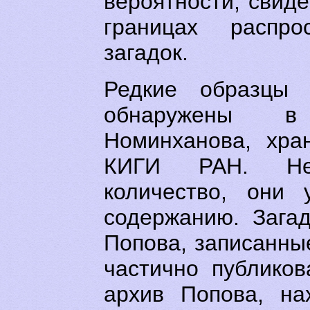
вероятности, свиде
границах распро
загадок.
Редкие образцы з
обнаружены в
Номинханова, хра
КИГИ РАН. Не
количество, они 
содержанию. Зага
Попова, записанны
частично публиков
архив Попова, на