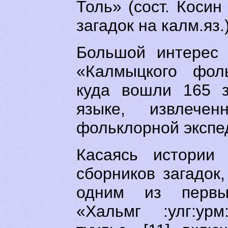
Толь» (сост. Косин 
загадок на калм.яз.)
Большой интерес 
«Калмыцкого фоль
куда вошли 165 з
языке, извлече
фольклорной экспед
Касаясь истории 
сборников загадок,
одним из первы
«Хальмг :улг:урм