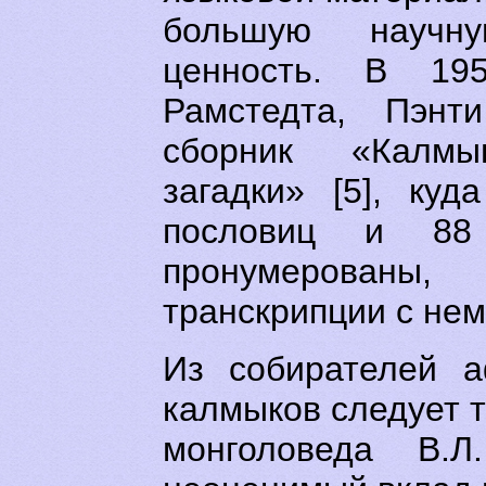
большую научн
ценность. В 195
Рамстедта, Пэнт
сборник «Калм
загадки» [5], ку
пословиц и 88
пронумерованы,
транскрипции с не
Из собирателей а
калмыков следует т
монголоведа В.Л