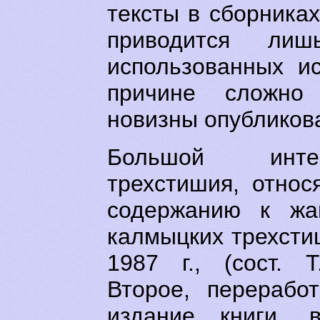
тексты в сборниках
приводится ли
использованных и
причине сложно 
новизны опубликов
Большой инте
трехстишия, относ
содержанию к жан
калмыцких трехсти
1987 г., (сост. Т
Второе, перерабо
издание книги, 