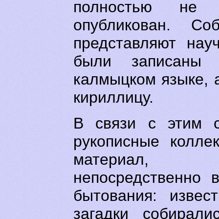
полностью не
опубликован. Со
представляют нау
были записаны 
калмыцком языке, 
кириллицу.
В связи с этим с
рукописные колле
материал, з
непосредственно 
бытования: извес
загадки собирали