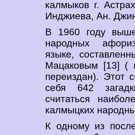
калмыков г. Астра
Инджиева, Ан. Джин
В 1960 году выше
народных афори
языке, составлен
Мацаковым [13] ( 
переиздан). Этот 
себя 642 загад
считаться наибол
калмыцких народны
К одному из посл