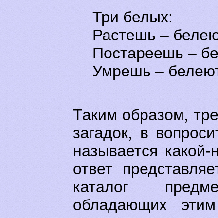
Три белых:
Растешь – белею
Постареешь – бе
Умрешь – белеют
Таким образом, тр
загадок, в вопрос
называется какой-
ответ представля
каталог пред
обладающих этим