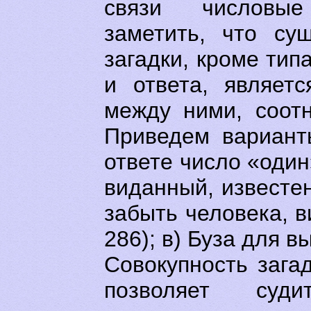
связи числовые
заметить, что су
загадки, кроме тип
и ответа, являет
между ними, соот
Приведем вариант
ответе число «один
виданный, известе
забыть человека, 
286); в) Буза для 
Совокупность зага
позволяет су