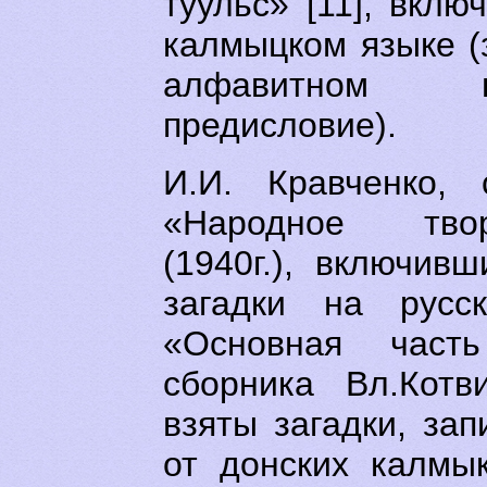
туульс» [11], вкл
калмыцком языке (
алфавитном п
предисловие).
И.И. Кравченко, 
«Народное тво
(1940г.), включив
загадки на русск
«Основная част
сборника Вл.Котв
взяты загадки, за
от донских калмы