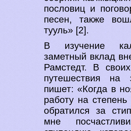
пословиц и погово
песен, также вош
тууль» [2].
В изучение кал
заметный вклад вн
Рамстедт. В свои
путешествия на 
пишет: «Когда в но
работу на степень
обратился за сти
мне посчастлив