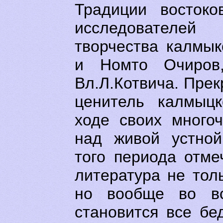
Традиции востоко
исследователей
творчества калмы
и Номто Очиров,
Вл.Л.Котвича. Прек
ценитель калмыцк
ходе своих много
над живой устной
того периода отме
литература не тол
но вообще во вс
становится все бе