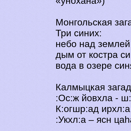
«унохана»)
Монгольская заг
Три синих:
небо над землей
дым от костра си
вода в озере син
Калмыцкая загад
:Ос:ж йовхла - ш
К:огшр:ад ирхл:а
:Укхл:а – ясн цаh