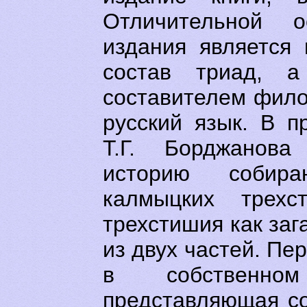
Отличительной о
издания является
состав триад, а
составителем фило
русский язык. В п
Т.Г. Борджанова
историю собир
калмыцких трехс
трехстишия как заг
из двух частей. Пер
в собственно
представляющая со