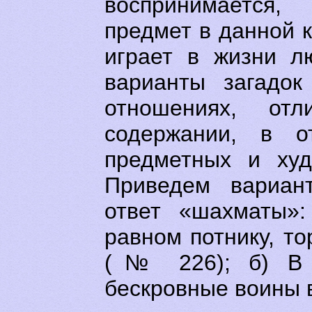
воспринимается
предмет в данной к
играет в жизни л
варианты загадок
отношениях, от
содержании, в о
предметных и худ
Приведем вариан
ответ «шахматы»:
равном потнику, т
(№ 226); б) В б
бескровные воины 