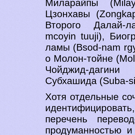
Миларайпы (Milay
Цзонхавы (Zongkap
Второго Далай-л
mcoyin tuuji), Био
ламы (Bsod-nam rgy
о Молон-тойне (Molon
Чойджид-дагини
Субхашида (Suba-sid
Хотя отдельные со
идентифицировать,
перечень перевод
продуманностью и