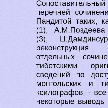
Сопоставительны
перечней сочинен
Пандитой таких, к
(1), А.М.Поздеева
(3), Ц.Дамдинс
реконструкция
отдельных сочин
тибетскими ориг
сведений по дост
монгольских и ти
ксилографов, - все
некоторые выводы 