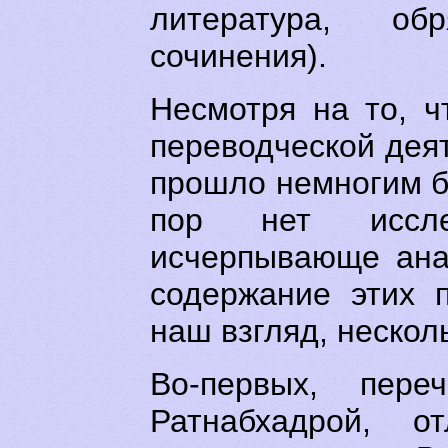
литература, о
сочинения).
Несмотря на то, ч
переводческой дея
прошло немногим бо
пор нет исслед
исчерпывающе ана
содержание этих 
наш взгляд, нескол
Во-первых, переч
Ратнабхадрой, от