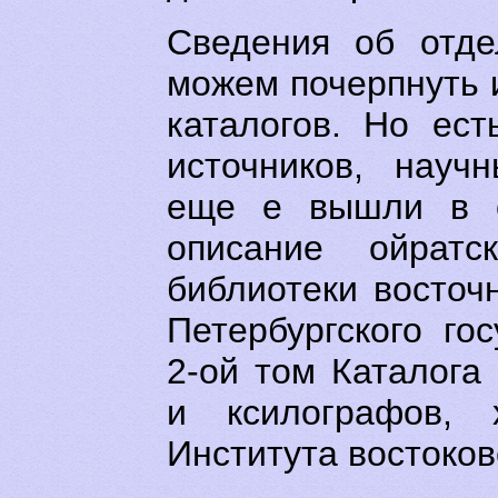
Сведения об отде
можем почерпнуть
каталогов. Но ест
источников, науч
еще е вышли в св
описание ойратс
библиотеки восточ
Петербургского го
2-ой том Каталога
и ксилографов,
Института востоко