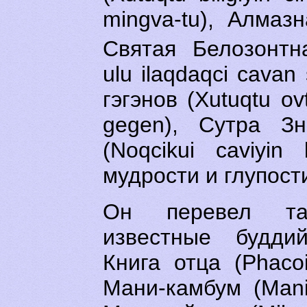
mingva-tu), Алмазн
Святая Белозонтн
ulu ilaqdaqci cavan
гэгэнов (Xutuqtu ov
gegen), Сутра Зн
(Noqcikui caviyin
мудрости и глупости 
Он перевел та
известные буддий
Книга отца (Phacoi
Мани-камбум (Man