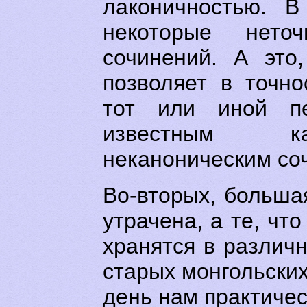
лаконичностью. В
некоторые нето
сочинений. А это
позволяет в точн
тот или иной пе
известным к
неканоническим со
Во-вторых, больша
утрачена, а те, чт
хранятся в различ
старых монгольских
день нам практичес