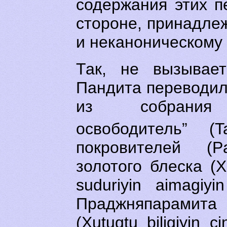
содержания этих п
стороне, принадле
и неканоническому 
Так, не вызывает
Пандита переводи
из собрания Г
освободитель” (T
покровителей (P
золотого блеска (X
suduriyin aimagiy
Праджняпарамита 
(Xutuqtu biligiyin 