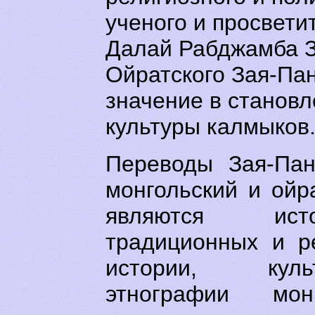
ученого и просветит
Далай Рабджамба З
Ойратского Зая-Па
значение в станов
культуры калмыков
Переводы Зая-Пан
монгольский и ойр
являются ист
традиционных и р
истории, куль
этнографии мо