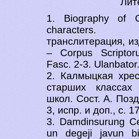
Лит
1. Biography of 
characters.
транслитерация, и
– Corpus Scripto
Fasc. 2-3. Ulanbator.
2. Калмыцкая хре
старших классах
школ. Сост. А. Позд
3, испр. и доп., с. 1
3. Damdinsurung Ce
un degeji javun bi