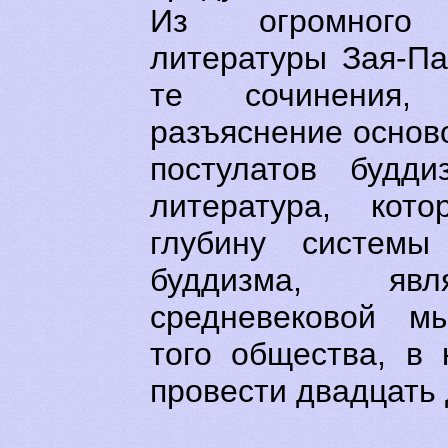
Из огромного
литературы Зая-П
те сочинения,
разъяснение основ
постулатов будд
литература, кот
глубину системы 
буддизма, явл
средневековой мы
того общества, в
провести двадцать 