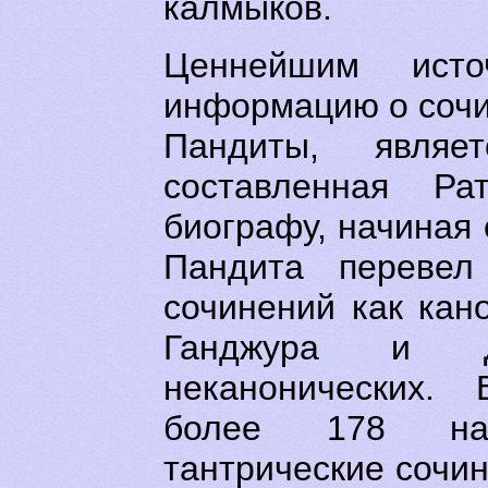
калмыков.
Ценнейшим исто
информацию о сочи
Пандиты, являе
составленная Рат
биографу, начиная с
Пандита перевел
сочинений как кан
Ганджура и 
неканонических.
более 178 наи
тантрические сочи