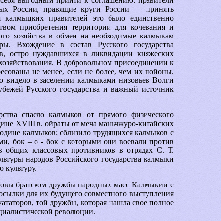
 себя выгодным прийти к соглашению: правители
ых России, правящие круги России — принять
я калмыцких правителей это было единственно
твом приобретения территории для кочевания и
ого хозяйства в обмен на необходимые калмыкам
ры. Вхождение в состав Русского государства
ов, остро нуждавшихся в ликвидации княжеских
 хозяйствования. В добровольном присоединении к
есованы не менее, если не более, чем их нойоны.
оно видело в заселении калмыками низовьев Волги
убежей Русского государства и важный источник
рства спасло калмыков от прямого физического
дине XVIII в. ойраты от меча маньчжуро-китайских
одине калмыков; сблизило трудящихся калмыков с
и, бок – о - бок с которыми они воевали против
в общих классовых противников в отрядах С. Т.
ультуры народов Российского государства калмыки
 культуру.
основы братском дружбы народных масс Калмыкии с
посылки для их будущего совместного выступления
уататоров, той дружбы, которая нашла свое полное
циалистической революции.