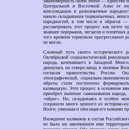
закономерность своей эпохи — единство и
Центральной и Восточной Азии от пе
консолидации в разноязычные народнос
начало складывания тюркоязычных, монго
народностей, в том числе и ойрагов —
рассматривать этот процесс как нечто п
знавшее перерывов, зигзагов и попятных
того времени тормозили прогрессивное ра
не могли.
Сложный путь своего исторического 
Октябрьской социалистической революции.
народа, кочевавшего в Западной Монг
двинулась на северо-запад в низовья Вол
согласия правительства России. Ок
этнографической, социально-экономическ
ойраты стали постепенно формирова
калмыцкую. Этот процесс в основном заве
приобрел значение самоназвания народа,
«ойрат». Но, складываясь в особую мо
сохранили много ценного из историко-ку
Волги, умножая и обогащая его новыми п
Вхождение калмыков в состав Российског
не было ни завоеванием ими территории