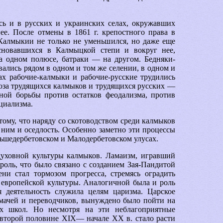
ь и в русских и украинских селах, окружавших
е. После отмены в 1861 г. крепостного права в
Калмыкии не только не уменьшился, но даже еще
основавшихся в Калмыцкой степи и вокруг нее,
на одном полюсе, батраки — на другом. Бедняки-
вались рядом в одном и том же селении, в одном и
х рабочие-калмыки и рабочие-русские трудились
оюза трудящихся калмыков и трудящихся русских —
тной борьбы против остатков феодализма, против
циализма.
тому, что наряду со скотоводством среди калмыков
с ним и оседлость. Особенно заметно эти процессы
льшедербетовском и Малодербетовском улусах.
духовной культуры калмыков. Ламаизм, игравший
роль, что было связано с созданием Зая-Пандитой
ни стал тормозом прогресса, стремясь оградить
 европейской культуры. Аналогичной была и роль
я деятельность служила целям царизма. Царское
лмачей и переводчиков, вынуждено было пойти на
их школ. Но несмотря на эти неблагоприятные
о второй половине XIX— начале XX в. стало расти