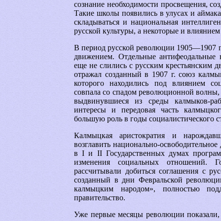
сознание необходимости просвещения, со
Такие школы появились в улусах и аймаках
складываться и национальная интеллиген
русской культуры, а некоторые и влияние
В период русской революции 1905—1907 г
движением. Отдельные антифеодальные в
еще не слились с русским крестьянским 
отражал созданный в 1907 г. союз калмы
которого находились под влиянием соц
совпала со спадом революционной волны, 
выдвинувшиеся из среды калмыков-ра
интересы и передовая часть калмыцког
большую роль в годы социалистического с
Калмыцкая аристократия и нарождавш
возглавить национально-освободительное 
в I и II Государственных думах програ
изменения социальных отношений. Г
рассчитывали добиться соглашения с ру
созданный в дни Февральской революци
калмыцким народом», полностью под
правительство.
Уже первые месяцы революции показали, 