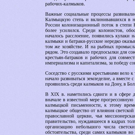
рабочих-калмыков.
Важные социальные процессы развивалис
Калмыцкую степь и вклинивавшихся в не
России колонизационный поток в степи 
более усилился. Среди колонистов, об
началось расслоение, появились кулаки 
калмыки и батраки-русские нередко оказы
том же хозяйстве. И на рыбных промысла
рядом. Это создавало предпосылки для с
крестьян-батраков и рабочих для совмес
империализма и капитализма, за победу со
Соседство с русскими крестьянами вело к 
начало развиваться земледелие, а вместе 
проявились среди калмыков на Дону, в Бо
В XIX в. наметились сдвиги и в сфере 
вначале в известной мере прогрессивную 
калмыцкой письменности, к этому време
калмыцкое общество от влияния светской
православной церкви, чья миссионерска
правительство, нуждавшееся в кадрах то
организацию небольшого числа светск
обстоятельства, среди самих калмыков в