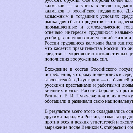
русского оружия. Обе стороны сочли для
калмыков — вступить в число подданн
калмыков в российское подданство. Дл
возможным в тогдашних условиях средс
рынка для сбыта продуктов скотоводческ
промышленные и земледельческие това
отвечало интересам трудящихся калмык
усобиц, в нормализации условий жизни и
России трудящиеся калмыки были заинтер
Что касается правительства России, то 
средство к укреплению юго-восточных р
пополнения вооруженных сил.
Вхождение в состав Российского госуда
истребления, которому подверглись в сере
завоевателей в Джунгарии — на бывшей р
русскими крестьянами и работными людьм
внешних врагов России, боролись проти
Разина и Е. И. Пугачева; под влиянием к
обогащали и развивали свою национальную
В результате всего этого складывались 
другими народами России, создавая пред
против всех и всяких угнетателей и экспл
выражение после Великой Октябрьской со