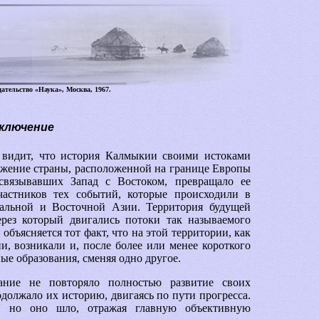
ательство «Наука», Москва, 1967.
ключение
 видит, что история Калмыкии своими истоками
ложение страны, расположенной на границе Европы
связывавших Запад с Востоком, превращало ее
астников тех событий, которые происходили в
ральной и Восточной Азии. Территория будущей
рез который двигались потоки так называемого
объясняется тот факт, что на этой территории, как
и, возникали и, после более или менее короткого
ые образования, сменяя одно другое.
вание не повторяло полностью развитие своих
одолжало их историю, двигаясь по пути прогресса.
, но оно шло, отражая главную объективную