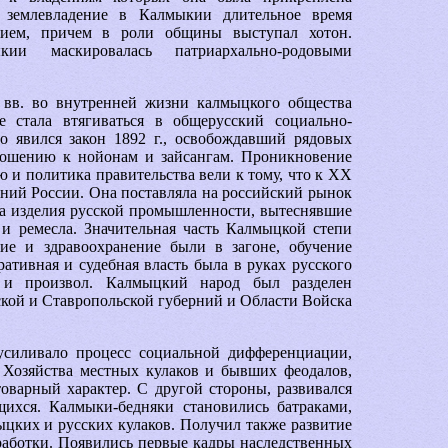
 землевладение в Калмыкии длительное время
нием, причем в роли общины выступал хотон.
ии маскировалась патриархально-родовыми
вв. во внутренней жизни калмыцкого общества
е стала втягиваться в общерусский социально-
о явился закон 1892 г., освобождавший рядовых
ношению к нойонам и зайсангам. Проникновение
и политика правительства вели к тому, что к XX
оний России. Она поставляла на российский рынок
ала изделия русской промышленности, вытеснявшие
ремесла. Значительная часть Калмыцкой степи
ие и здравоохранение были в загоне, обучение
ативная и судебная власть была в руках русского
я и произвол. Калмыцкий народ был разделен
ой и Ставропольской губерний и Области Войска
усиливало процесс социальной дифференциации,
 Хозяйства местных кулаков и бывших феодалов,
товарный характер. С другой стороны, развивался
ихся. Калмыки-бедняки становились батраками,
ыцких и русских кулаков. Получил также развитие
работки. Появились первые кадры наследственных