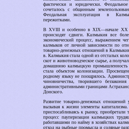
фактически и юридически. Феодальное
сочеталось с общинным землепользова
Феодальная эксплуатация в Калмык
пережитками.
В XVIII и особенно в XIX—начале XX 
происходят сдвиги. Калмыкия все боле
экономический процесс, выражением чег
калмыков от личной зависимости по от
товарно-денежных отношений в Калмыкию 
в. Калмыкия стала одной из отсталых кол
скот и животноводческое сырье, а получ
домашнюю калмыцкую промышленность и 
стала объектом колонизации. Просвещен
родному языку не поощрялось. Администр
чиновничества, творившего беззакони
административными границами Астраханск
Донского.
Развитие товарно-денежных отношений 
вызывая к жизни элементы капитализма.
приспосабливаясь к рынку, приобретали 
процесс пауперизации калмыцких трудящ
работавшими по найму в хозяйствах калм
отход на рыбные промысла и соляные раз