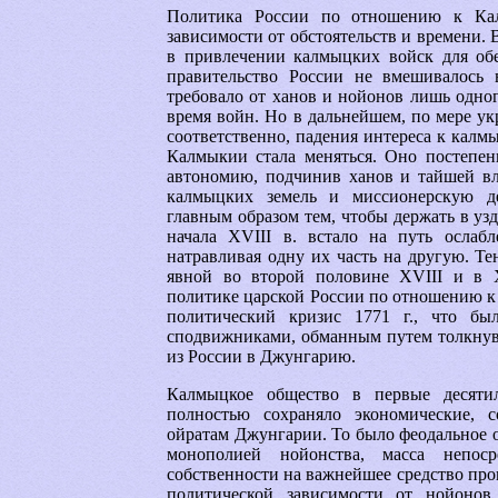
Политика России по отношению к Ка
зависимости от обстоятельств и времени. В
в привлечении калмыцких войск для обе
правительство России не вмешивалось
требовало от ханов и нойонов лишь одно
время войн. Но в дальнейшем, по мере у
соответственно, падения интереса к калм
Калмыкии стала меняться. Оно постепенн
автономию, подчинив ханов и тайшей вл
калмыцких земель и миссионерскую де
главным образом тем, чтобы держать в уз
начала XVIII в. встало на путь ослабл
натравливая одну их часть на другую. Т
явной во второй половине XVIII и в 
политике царской России по отношению к
политический кризис 1771 г., что б
сподвижниками, обманным путем толкнув
из России в Джунгарию.
Калмыцкое общество в первые десятил
полностью сохраняло экономические, 
ойратам Джунгарии. То было феодальное о
монополией нойонства, масса непоср
собственности на важнейшее средство про
политической зависимости от нойонов