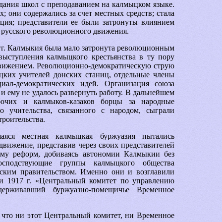
здания школ с преподаванием на калмыцком языке.
; они содержались за счет местных средств; стала
ция; представители ее были затронуты влиянием
м русского революционного движения.
г. Калмыкия была мало затронута революционным
ыступления калмыцкого крестьянства в ту пору
движением. Революционно-демократическую струю
цких учителей донских станиц, отдельные члены
иал-демократических идей. Организация союза
и ему не удалось развернуть работу. В дальнейшем
бочих и калмыков-казаков борцы за народные
о учительства, связанного с народом, сыграли
троительства.
аяся местная калмыцкая буржуазия пытались
движение, представив через своих представителей
мму реформ, добиваясь автономии Калмыкии без
осподствующие группы калмыцкого общества
сским правительством. Именно они и возглавили
и 1917 г. «Центральный комитет по управлению
держивавший буржуазно-помещичье Временное
что ни этот Центральный комитет, ни Временное