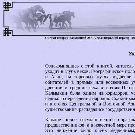
Очерки истории Калмыцкой АССР. Дооктябрьский период.
Изд
За
Ознакомившись с этой книгой, читатель
уходит в глубь веков. Географическое по
и Азии, на торговых путях, издревле 
обитателей в прямых или косвенных уч
древние и средние века в степях Цент
Калмыкии была одним из коридоров, че
великого переселения народов. Сказанным 
и в степях Центральной и Восточной Ази
существования, распадались государственн
Каждое новое государственное образо
предшественников, а в известной мере пр
Это движение было очень медленным