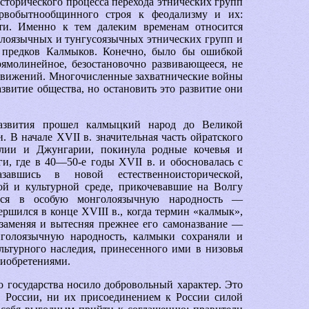
сторического процесса перехода этнических групп
рвобытнообщинного строя к феодализму и их:
ти. Именно к тем далеким временам относится
лоязычных и тунгусоязычных этнических групп и
 предков Калмыков. Конечно, было бы ошибкой
рямолинейное, безостановочно развивающееся, не
 движений. Многочисленные захватнические войны
звитие общества, но остановить это развитие они
развития прошел калмыцкий народ до Великой
 В начале XVII в. значительная часть ойратского
олии и Джунгарии, покинула родные кочевья и
ги, где в 40—50-е годы XVII в. и обосновалась с
азавшись в новой естественноисторической,
ой и культурной среде, прикочевавшие на Волгу
ться в особую монголоязычную народность —
ршился в конце XVIII в., когда термин «калмык»,
 заменяя и вытесняя прежнее его самоназвание —
нголоязычную народность, калмыки сохраняли и
льтурного наследия, принесенного ими в низовья
риобретениями.
о государства носило добровольный характер. Это
 России, ни их присоединением к России силой