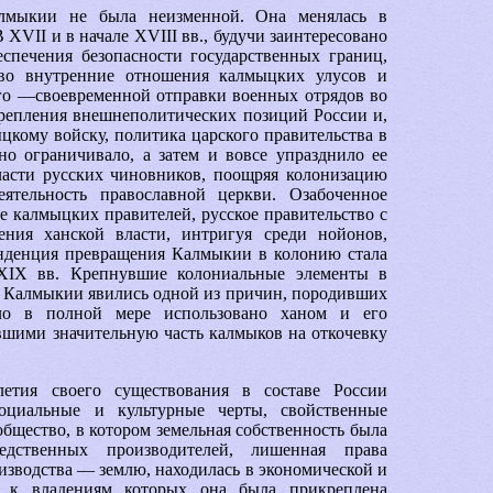
лмыкии не была неизменной. Она менялась в
 XVII и в начале XVIII вв., будучи заинтересовано
спечения безопасности государственных границ,
 во внутренние отношения калмыцких улусов и
го —своевременной отправки военных отрядов во
крепления внешнеполитических позиций России и,
ыцкому войску, политика царского правительства в
о ограничивало, а затем и вовсе упразднило ее
асти русских чиновников, поощряя колонизацию
ятельность православной церкви. Озабоченное
де калмыцких правителей, русское правительство с
ения ханской власти, интригуя среди нойонов,
енденция превращения Калмыкии в колонию стала
XIX вв. Крепнувшие колониальные элементы в
 Калмыкии явились одной из причин, породивших
ыло в полной мере использовано ханом и его
шими значительную часть калмыков на откочевку
етия своего существования в составе России
социальные и культурные черты, свойственные
бщество, в котором земельная собственность была
едственных производителей, лишенная права
изводства — землю, находилась в экономической и
, к владениям которых она была прикреплена